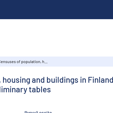
Censuses of population, housing and buildings in Finland 31 December, 1970 : English summary of preliminary tables
 housing and buildings in Finland
liminary tables
Pysyvä osoite