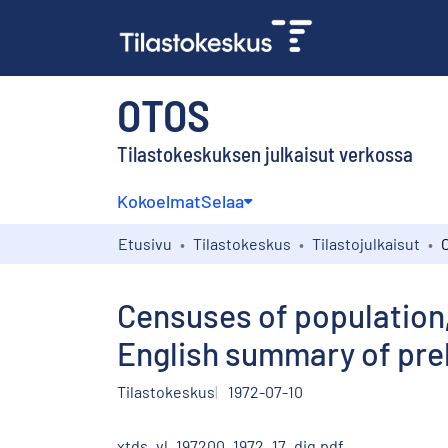
OTOS
Tilastokeskuksen julkaisut verkossa
Kokoelmat
Selaa
Etusivu
Tilastokeskus
Tilastojulkaisut
Censuses of population,
English summary of pre
Tilastokeskus
1972-07-10
xtds_vl_197200_1972_17_dig.pdf