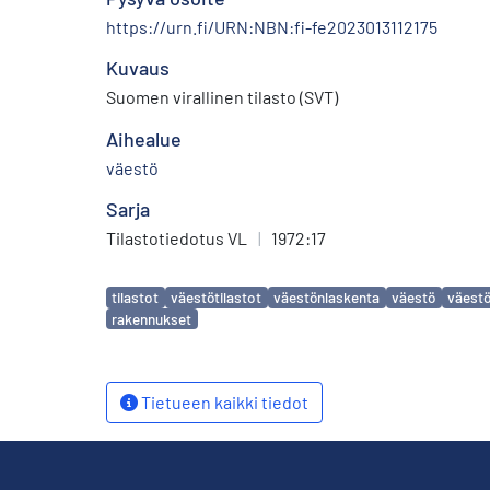
https://urn.fi/URN:NBN:fi-fe2023013112175
Kuvaus
Suomen virallinen tilasto (SVT)
Aihealue
väestö
Sarja
Tilastotiedotus VL
|
1972:17
Avainsanat
tilastot
väestötilastot
väestönlaskenta
väestö
väest
rakennukset
Tietueen kaikki tiedot