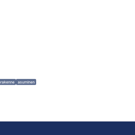
örakenne
asuminen