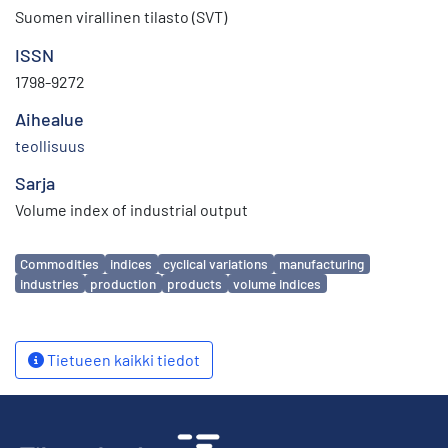
Suomen virallinen tilasto (SVT)
ISSN
1798-9272
Aihealue
teollisuus
Sarja
Volume index of industrial output
Avainsanat
Commodities
indices
cyclical variations
manufacturing
industries
production
products
volume indices
Tietueen kaikki tiedot