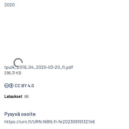
2020
Ladataan...
tpulk_2019_04_2020-03-20_fi.pdf
296.31 KB
CC BY 4.0
Lataukset
66
Pysyvä osoite
https://urn.fi/URN:NBN:fi-fe20230919132146