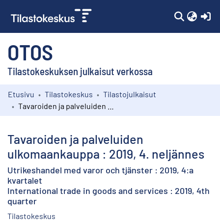
(c
OTOS
Tilastokeskuksen julkaisut verkossa
Etusivu
Tilastokeskus
Tilastojulkaisut
Kokoelmat
Tavaroiden ja palveluiden ulkomaankauppa : 2019, 4. neljännes
Selaa
Tavaroiden ja palveluiden
ulkomaankauppa : 2019, 4. neljännes
Utrikeshandel med varor och tjänster : 2019, 4:a
kvartalet
International trade in goods and services : 2019, 4th
quarter
Tilastokeskus