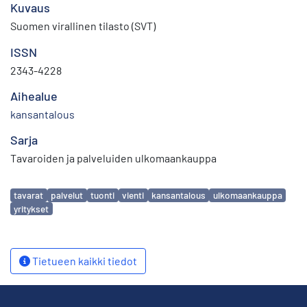
Kuvaus
Suomen virallinen tilasto (SVT)
ISSN
2343-4228
Aihealue
kansantalous
Sarja
Tavaroiden ja palveluiden ulkomaankauppa
Avainsanat
tavarat
palvelut
tuonti
vienti
kansantalous
ulkomaankauppa
yritykset
Tietueen kaikki tiedot