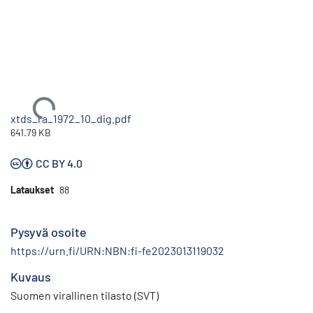
Ladataan...
xtds_ra_1972_10_dig.pdf
641.79 KB
CC BY 4.0
Lataukset
88
Pysyvä osoite
https://urn.fi/URN:NBN:fi-fe2023013119032
Kuvaus
Suomen virallinen tilasto (SVT)