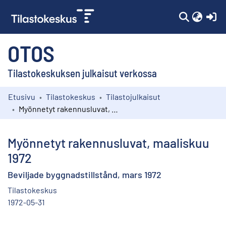
(c
OTOS
Tilastokeskuksen julkaisut verkossa
Etusivu
Tilastokeskus
Tilastojulkaisut
Kokoelmat
Myönnetyt rakennusluvat, maaliskuu 1972
Selaa
Myönnetyt rakennusluvat, maaliskuu
1972
Beviljade byggnadstillstånd, mars 1972
Tilastokeskus
1972-05-31