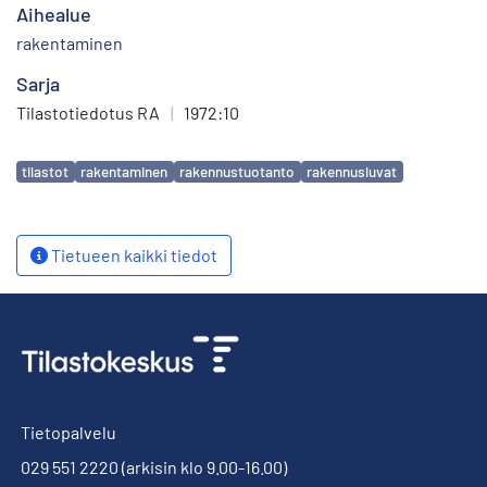
Aihealue
rakentaminen
Sarja
Tilastotiedotus RA
|
1972:10
Avainsanat
tilastot
rakentaminen
rakennustuotanto
rakennusluvat
Tietueen kaikki tiedot
Tietopalvelu
029 551 2220
(arkisin klo 9.00-16.00)