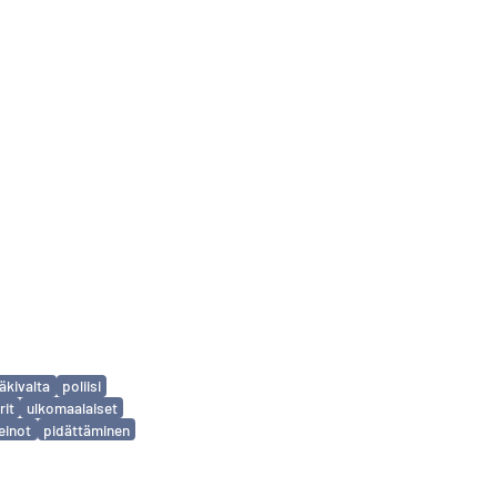
äkivalta
poliisi
rit
ulkomaalaiset
einot
pidättäminen