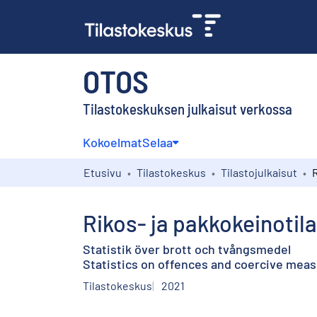
OTOS
Tilastokeskuksen julkaisut verkossa
Kokoelmat
Selaa
Etusivu
Tilastokeskus
Tilastojulkaisut
R
Rikos- ja pakkokeinotil
Statistik över brott och tvångsmedel
Statistics on offences and coercive measu
Tilastokeskus
2021