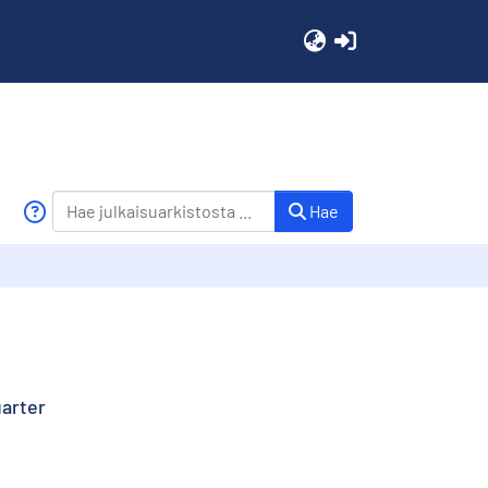
(current)
Hae
uarter