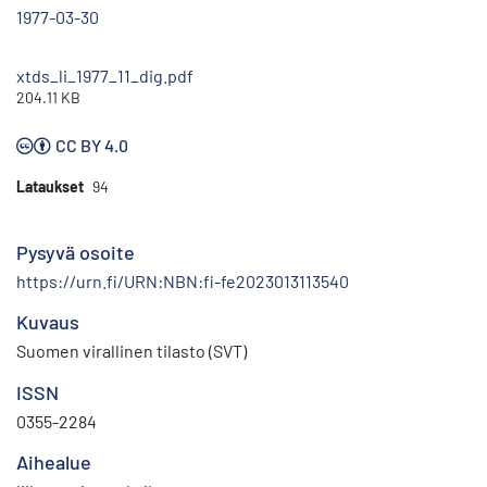
1977-03-30
xtds_li_1977_11_dig.pdf
204.11 KB
CC BY 4.0
Lataukset
94
Pysyvä osoite
https://urn.fi/URN:NBN:fi-fe2023013113540
Kuvaus
Suomen virallinen tilasto (SVT)
ISSN
0355-2284
Aihealue