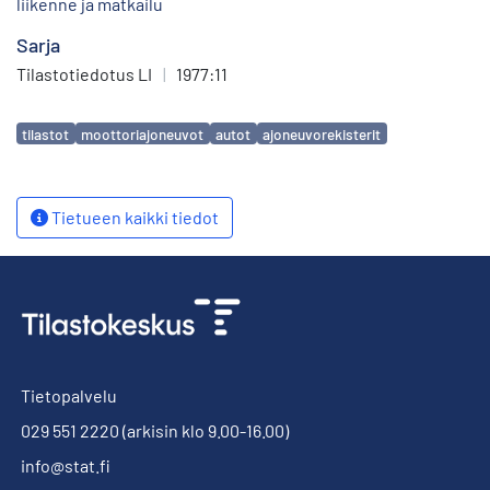
liikenne ja matkailu
Sarja
Tilastotiedotus LI
|
1977:11
Avainsanat
tilastot
moottoriajoneuvot
autot
ajoneuvorekisterit
Tietueen kaikki tiedot
Tietopalvelu
029 551 2220
(arkisin klo 9.00-16.00)
info@stat.fi