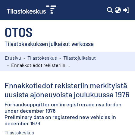
(c
OTOS
Tilastokeskuksen julkaisut verkossa
Etusivu
Tilastokeskus
Tilastojulkaisut
Kokoelmat
Ennakkotiedot rekisteriin merkityistä uusista ajoneuvoista joulukuussa 1976
Selaa
Ennakkotiedot rekisteriin merkityistä
uusista ajoneuvoista joulukuussa 1976
Förhandsuppgifter om inregistrerade nya fordon
under december 1976
Preliminary data on registered new vehicles in
december 1976
Tilastokeskus