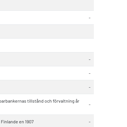
-
-
-
-
rbankernas tillstånd och förvaltning år
-
e Finlande en 1907
-