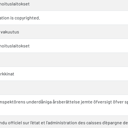
ahoituslaitokset
ation is copyrighted.
a vakuutus
ahoituslaitokset
rkkinat
nspektörens underdåniga årsberättelse jemte öfversigt öfver spa
u officiel sur l'état et l'administration des caisses d'épargne d