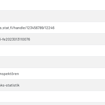
os.stat.fi/handle/123456789/12246
i-fe2023013110076
inspektören
ks-statistik