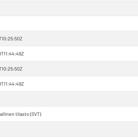
T10:25:50Z
T11:44:49Z
T10:25:50Z
T11:44:49Z
llinen tilasto (SVT)