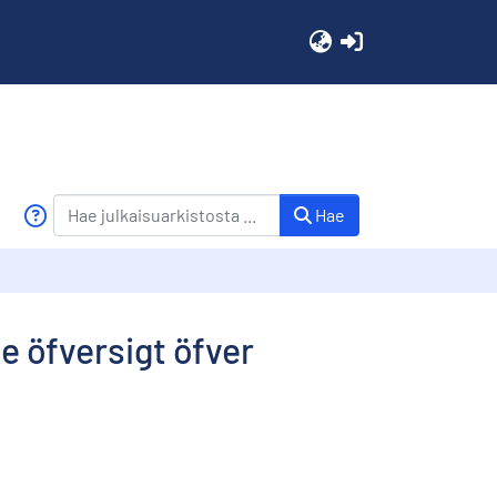
(current)
Hae
 öfversigt öfver