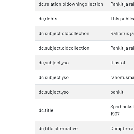
dc.relation.oldowningollection
Pankit ja r
dc.rights
This public
dc.subject.oldcollection
Rahoitus j
dc.subject.oldcollection
Pankit ja r
dc.subject.yso
tilastot
dc.subject.yso
rahoitusma
dc.subject.yso
pankit
Sparbanksi
dc.title
1907
dc.title.alternative
Compte-rend