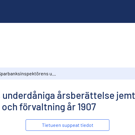
Sparbanksinspektörens underdåniga årsberättelse jemte öfversigt öfver sparbankernas tillstånd och förvaltning år 1907
underdåniga årsberättelse jemte
 och förvaltning år 1907
Tietueen suppeat tiedot