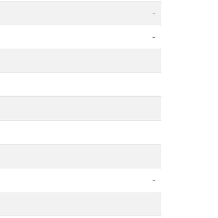
-
-
-