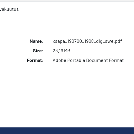
 vakuutus
Name:
xsapa_190700_1908_dig_swe.pdf
Size:
28.19 MB
Format:
Adobe Portable Document Format