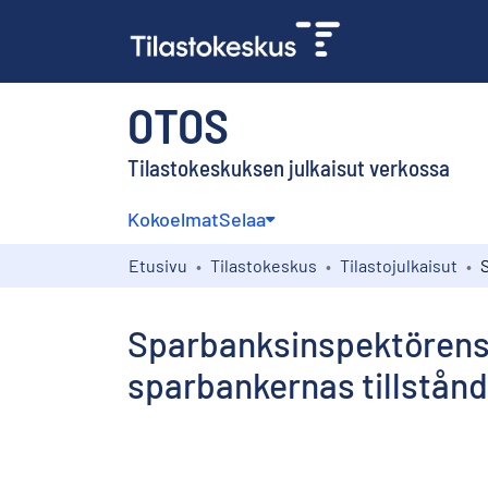
OTOS
Tilastokeskuksen julkaisut verkossa
Kokoelmat
Selaa
Etusivu
Tilastokeskus
Tilastojulkaisut
Sparbanksinspektörens 
sparbankernas tillstånd