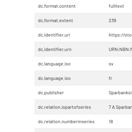
dc.format.content
fulltext
dc.format.extent
239
dc.identifier.uri
https://ot
dc.identifier.urn
URN:NBN:f
dc.language.iso
sv
dc.language.iso
fr
dc.publisher
Sparbanks
dc.relation.ispartofseries
7 A Sparban
dc.relation.numberinseries
18