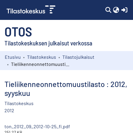
(c
OTOS
Tilastokeskuksen julkaisut verkossa
Etusivu
Tilastokeskus
Tilastojulkaisut
Kokoelmat
Tieliikenneonnettomuustilasto : 2012, syyskuu
Selaa
Tieliikenneonnettomuustilasto : 2012,
syyskuu
Tilastokeskus
2012
ton_2012_09_2012-10-25_fi.pdf
251.27 KB