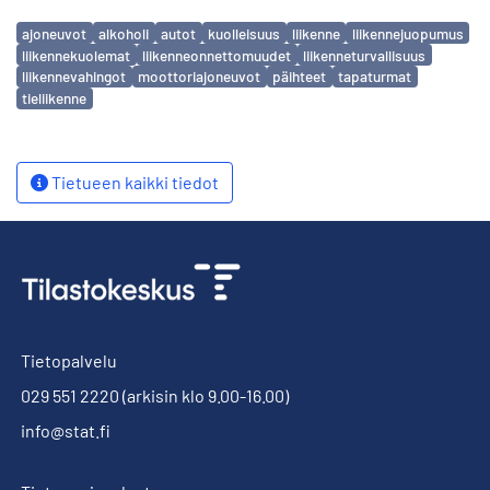
Avainsanat
ajoneuvot
alkoholi
autot
kuolleisuus
liikenne
liikennejuopumus
liikennekuolemat
liikenneonnettomuudet
liikenneturvallisuus
liikennevahingot
moottoriajoneuvot
päihteet
tapaturmat
tieliikenne
Tietueen kaikki tiedot
Tietopalvelu
029 551 2220
(arkisin klo 9.00-16.00)
info@stat.fi