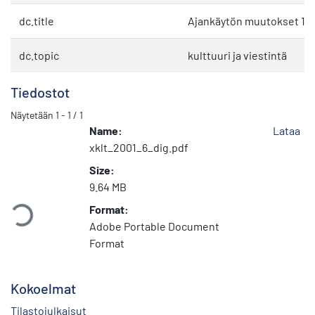
dc.title
Ajankäytön muutokset 199
dc.topic
kulttuuri ja viestintä
Tiedostot
Näytetään
1 - 1 / 1
Name:
Lataa
xklt_2001_6_dig.pdf
Size:
Ladataan...
9.64 MB
Format:
Adobe Portable Document
Format
Kokoelmat
Tilastojulkaisut