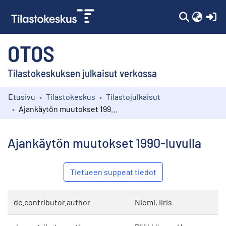
(c
OTOS
Tilastokeskuksen julkaisut verkossa
Etusivu
Tilastokeskus
Tilastojulkaisut
Kokoelmat
Ajankäytön muutokset 1990-luvulla
Selaa
Ajankäytön muutokset 1990-luvulla
Tietueen suppeat tiedot
dc.contributor.author
Niemi, Iiris