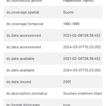
dc.contributor.author
Pääkkönen, Hannu
dc.coverage.spatial
Suomi
dc.coverage.temporal
1990–1999
dc.date.accessioned
2021-02-08T08:38:45Z
dc.date.accessioned
2024-03-07T15:20:05Z
dc.date.available
2021-02-08T08:38:45Z
dc.date.available
2024-03-07T15:20:05Z
dc.date.issued
2001
dc.description.svtstatus
Suomen virallinen tilasto 
dc.format.bitstream
true