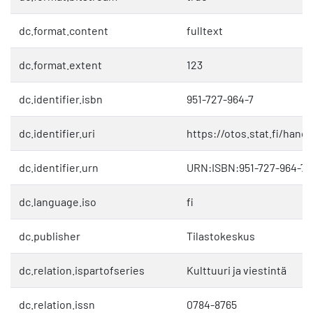
dc.format.content
fulltext
dc.format.extent
123
dc.identifier.isbn
951-727-964-7
dc.identifier.uri
https://otos.stat.fi/hand
dc.identifier.urn
URN:ISBN:951-727-964-7
dc.language.iso
fi
dc.publisher
Tilastokeskus
dc.relation.ispartofseries
Kulttuuri ja viestintä
dc.relation.issn
0784-8765