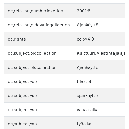
dc.relation.numberinseries
2001:6
dc.relation.oldowningollection
Ajankäyttö
dc.rights
cc by 4.0
dc.subject.oldcollection
Kulttuuri, viestintä ja aja
dc.subject.oldcollection
Ajankäyttö
dc.subject.yso
tilastot
dc.subject.yso
ajankäyttö
dc.subject.yso
vapaa-aika
dc.subject.yso
työaika