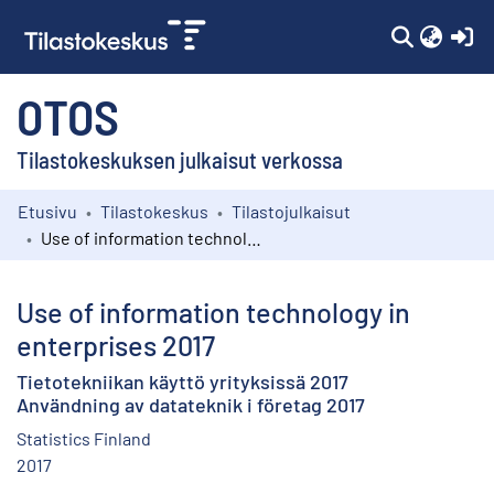
(c
OTOS
Tilastokeskuksen julkaisut verkossa
Etusivu
Tilastokeskus
Tilastojulkaisut
Kokoelmat
Use of information technology in enterprises 2017
Selaa
Use of information technology in
enterprises 2017
Tietotekniikan käyttö yrityksissä 2017
Användning av datateknik i företag 2017
Statistics Finland
2017