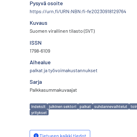
Pysyvä osoite
https://urn.fi/URN:NBN:fi-fe20230918129764
Kuvaus
Suomen virallinen tilasto (SVT)
ISSN
1798-6109
Aihealue
palkat ja työvoimakustannukset
Sarja
Palkkasummakuvaajat
Avainsanat
indeksit
julkinen sektori
palkat
suhdannevaihtelut
toi
yritykset
Tietueen kaikki tiedot