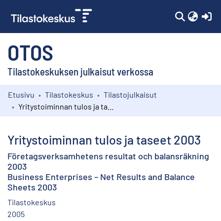
(c
OTOS
Tilastokeskuksen julkaisut verkossa
Etusivu
Tilastokeskus
Tilastojulkaisut
Kokoelmat
Yritystoiminnan tulos ja taseet 2003
Selaa
Yritystoiminnan tulos ja taseet 2003
Företagsverksamhetens resultat och balansräkning
2003
Business Enterprises – Net Results and Balance
Sheets 2003
Tilastokeskus
2005