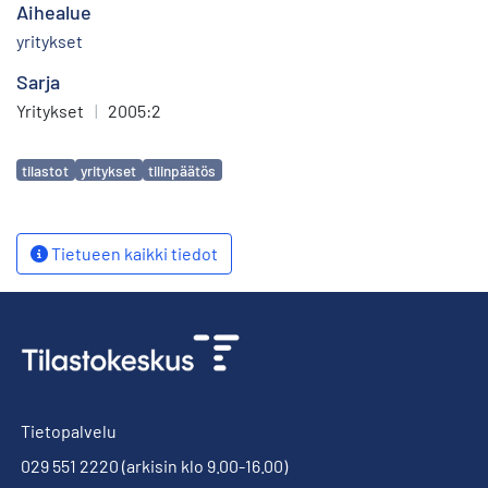
Aihealue
yritykset
Sarja
Yritykset
|
2005:2
Avainsanat
tilastot
yritykset
tilinpäätös
Tietueen kaikki tiedot
Tietopalvelu
029 551 2220
(arkisin klo 9.00-16.00)