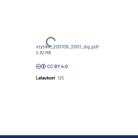
Ladataan...
xtytikk_200109_2001_dig.pdf
2.92 MB
CC BY 4.0
Lataukset
125