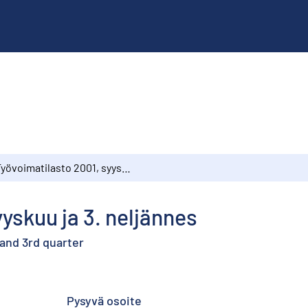
Työvoimatilasto 2001, syyskuu ja 3. neljännes
yskuu ja 3. neljännes
and 3rd quarter
Pysyvä osoite