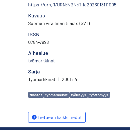
https://urn.fi/URN:NBN:fi-fe2023013111005
Kuvaus
Suomen virallinen tilasto (SVT)
ISSN
0784-7998
Aihealue
työmarkkinat
Sarja
Työmarkkinat
|
2001:14
Avainsanat
tilastot
työmarkkinat
työllisyys
työttömyys
Tietueen kaikki tiedot