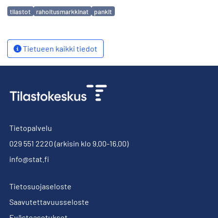
Avainsanat
tilastot
rahoitusmarkkinat
pankit
Tietueen kaikki tiedot
Tietopalvelu
029 551 2220
(arkisin klo 9.00-16.00)
info@stat.fi
Tietosuojaseloste
Saavutettavuusseloste
Evästeasetukset