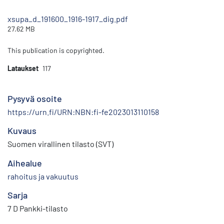
xsupa_d_191600_1916-1917_dig.pdf
27.62 MB
This publication is copyrighted.
Lataukset
117
Pysyvä osoite
https://urn.fi/URN:NBN:fi-fe2023013110158
Kuvaus
Suomen virallinen tilasto (SVT)
Aihealue
rahoitus ja vakuutus
Sarja
7 D Pankki-tilasto