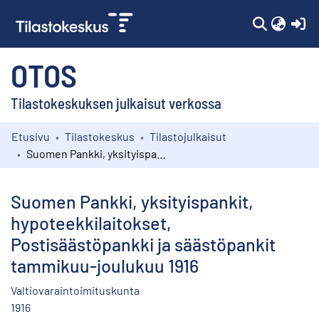
(c
OTOS
Tilastokeskuksen julkaisut verkossa
Etusivu
Tilastokeskus
Tilastojulkaisut
Kokoelmat
Suomen Pankki, yksityispankit, hypoteekkilaitokset, Postisäästöpankki ja säästöpankit tammikuu-joulukuu 1916
Selaa
Suomen Pankki, yksityispankit,
hypoteekkilaitokset,
Postisäästöpankki ja säästöpankit
tammikuu-joulukuu 1916
Valtiovaraintoimituskunta
1916