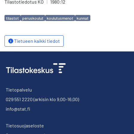
Tilastotiedotus KO
|
1980:12
Avainsanat
tilastot
peruskoulut
koulutusmenot
kunnat
Tietueen kaikki tiedot
Tietopalvelu
029 551 2220
(arkisin klo 9.00-16.00)
info@stat.fi
Tietosuojaseloste