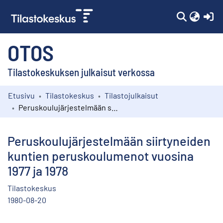
(c
OTOS
Tilastokeskuksen julkaisut verkossa
Etusivu
Tilastokeskus
Tilastojulkaisut
Kokoelmat
Peruskoulujärjestelmään siirtyneiden kuntien peruskoulumenot vuosina 1977 ja 1978
Selaa
Peruskoulujärjestelmään siirtyneiden
kuntien peruskoulumenot vuosina
1977 ja 1978
Tilastokeskus
1980-08-20