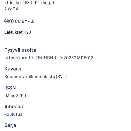
xtds_ko_1980_12_dig.pdf
3.95 MB
CC BY 4.0
Lataukset
120
Pysyvä osoite
https://urn.fi/URN:NBN:fi-fe2023013115012
Kuvaus
Suomen virallinen tilasto (SVT)
ISSN
0355-2260
Aihealue
koulutus
Sarja