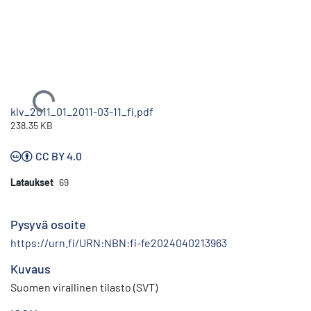
Ladataan...
klv_2011_01_2011-03-11_fi.pdf
238.35 KB
CC BY 4.0
Lataukset
69
Pysyvä osoite
https://urn.fi/URN:NBN:fi-fe2024040213963
Kuvaus
Suomen virallinen tilasto (SVT)