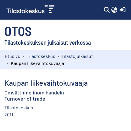
(c
OTOS
Tilastokeskuksen julkaisut verkossa
Etusivu
Tilastokeskus
Tilastojulkaisut
Kokoelmat
Kaupan liikevaihtokuvaaja
Selaa
Kaupan liikevaihtokuvaaja
Omsättning inom handeln
Turnover of trade
Tilastokeskus
2011