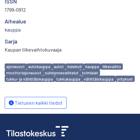
ISSN
1799-0912
Aihealue
kauppa
Sarja
Kaupan liikevaihtokuvaaja
Avainsanat
ajoneuvot
autokauppa
autot
indeksit
kauppa
liikevaihto
moottoriajoneuvot
suhdannevaihtelut
toimialat
tukku- ja vähittäiskauppa
tukkukauppa
vähittäiskauppa
yritykset
Tietueen kaikki tiedot