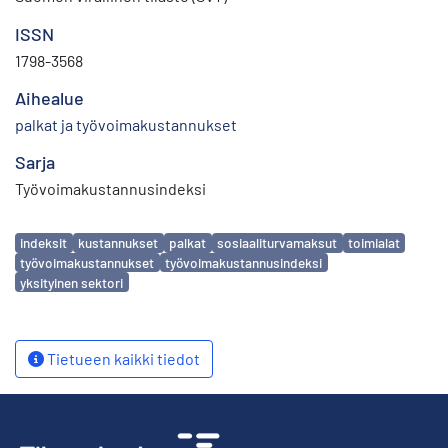
ISSN
1798-3568
Aihealue
palkat ja työvoimakustannukset
Sarja
Työvoimakustannusindeksi
Avainsanat
indeksit
kustannukset
palkat
sosiaaliturvamaksut
toimialat
työvoimakustannukset
työvoimakustannusindeksi
yksityinen sektori
Tietueen kaikki tiedot