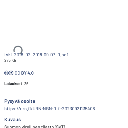
Ladataan...
tvki_2018_02_2018-09-07_fi.pdf
275 KB
CC BY 4.0
Lataukset
36
Pysyvä osoite
https://urn.fi/URN:NBN:fi-fe20230921135406
Kuvaus
Suomen virallinen tilasto (SVT)