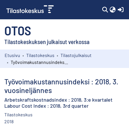
(c
OTOS
Tilastokeskuksen julkaisut verkossa
Etusivu
Tilastokeskus
Tilastojulkaisut
Kokoelmat
Työvoimakustannusindeksi : 2018, 3. vuosineljännes
Selaa
Työvoimakustannusindeksi : 2018, 3.
vuosineljännes
Arbetskraftskostnadsindex : 2018, 3:e kvartalet
Labour Cost Index : 2018, 3rd quarter
Tilastokeskus
2018