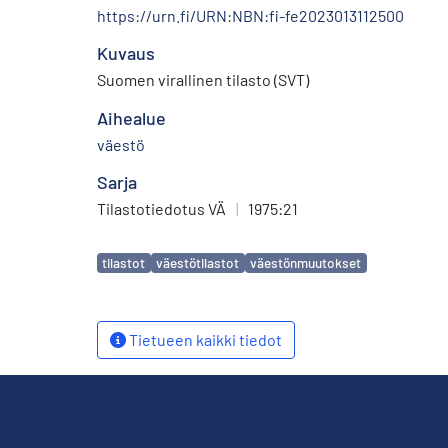
https://urn.fi/URN:NBN:fi-fe2023013112500
Kuvaus
Suomen virallinen tilasto (SVT)
Aihealue
väestö
Sarja
Tilastotiedotus VÄ
|
1975:21
Avainsanat
tilastot
väestötilastot
väestönmuutokset
Tietueen kaikki tiedot