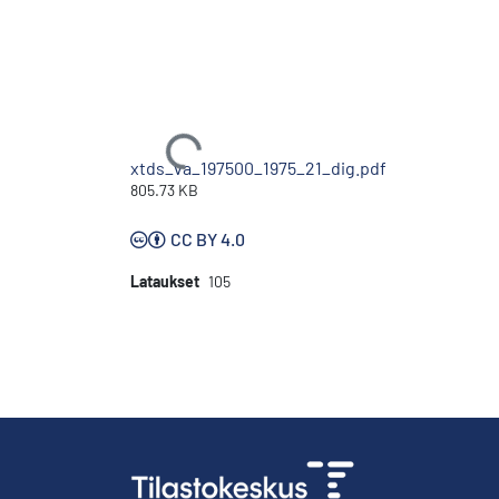
Ladataan...
xtds_va_197500_1975_21_dig.pdf
805.73 KB
CC BY 4.0
Lataukset
105