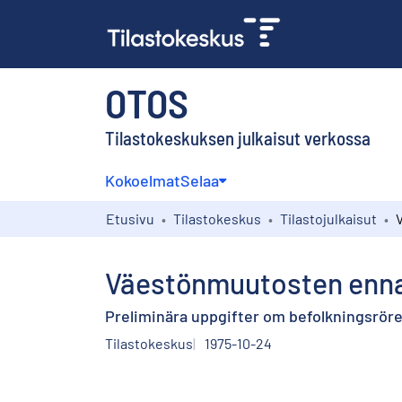
OTOS
Tilastokeskuksen julkaisut verkossa
Kokoelmat
Selaa
Etusivu
Tilastokeskus
Tilastojulkaisut
Väestönmuutosten ennak
Preliminära uppgifter om befolkningsrör
Tilastokeskus
1975-10-24