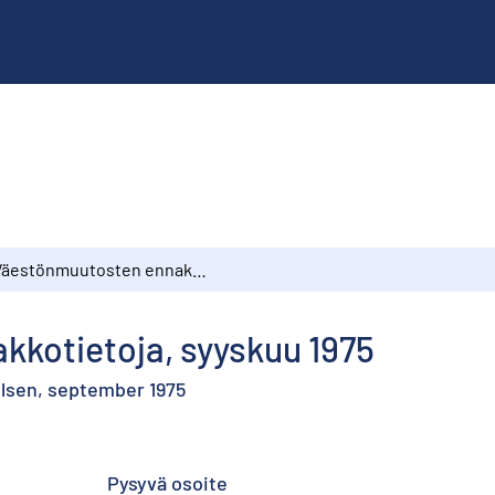
Väestönmuutosten ennakkotietoja, syyskuu 1975
kotietoja, syyskuu 1975
elsen, september 1975
Pysyvä osoite