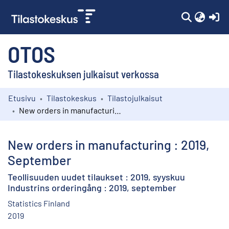
(c
OTOS
Tilastokeskuksen julkaisut verkossa
Etusivu
Tilastokeskus
Tilastojulkaisut
Kokoelmat
New orders in manufacturing : 2019, September
Selaa
New orders in manufacturing : 2019,
September
Teollisuuden uudet tilaukset : 2019, syyskuu
Industrins orderingång : 2019, september
Statistics Finland
2019