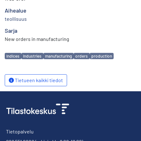
Aihealue
teollisuus
Sarja
New orders in manufacturing
Avainsanat
indices
industries
manufacturing
orders
production
Tietueen kaikki tiedot
Tietopalvelu