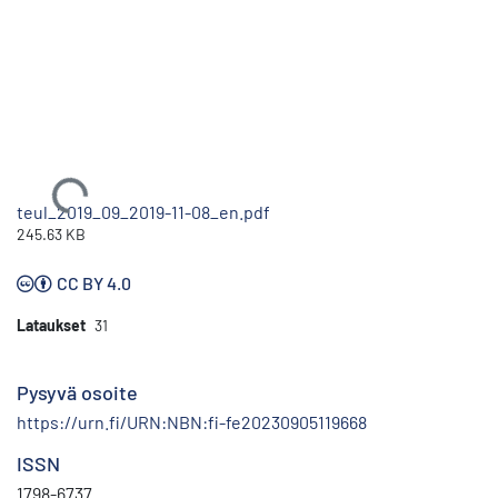
Ladataan...
teul_2019_09_2019-11-08_en.pdf
245.63 KB
CC BY 4.0
Lataukset
31
Pysyvä osoite
https://urn.fi/URN:NBN:fi-fe20230905119668
ISSN
1798-6737