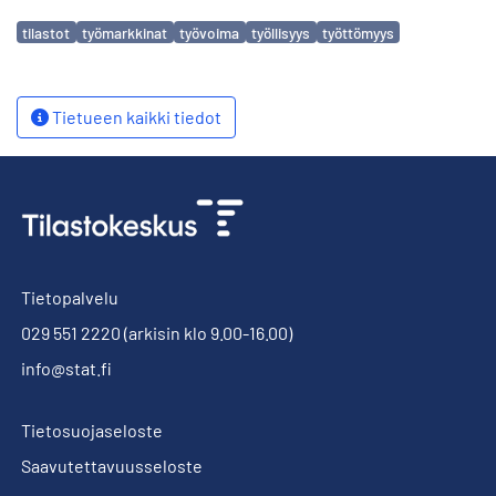
Avainsanat
tilastot
työmarkkinat
työvoima
työllisyys
työttömyys
Tietueen kaikki tiedot
Tietopalvelu
029 551 2220
(arkisin klo 9.00-16.00)
info@stat.fi
Tietosuojaseloste
Saavutettavuusseloste