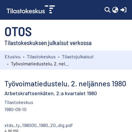
(c
OTOS
Tilastokeskuksen julkaisut verkossa
Etusivu
Tilastokeskus
Tilastojulkaisut
Kokoelmat
Työvoimatiedustelu, 2. neljännes 1980
Selaa
Työvoimatiedustelu, 2. neljännes 1980
Arbetskraftsenkäten, 2:a kvartalet 1980
Tilastokeskus
1980-09-10
xtds_ty_198000_1980_20_dig.pdf
4.86 MB