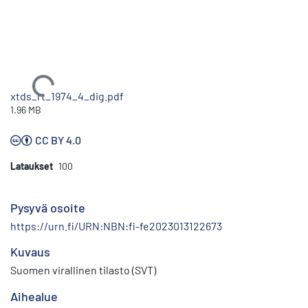
Ladataan...
xtds_rt_1974_4_dig.pdf
1.96 MB
CC BY 4.0
Lataukset
100
Pysyvä osoite
https://urn.fi/URN:NBN:fi-fe2023013122673
Kuvaus
Suomen virallinen tilasto (SVT)
Aihealue