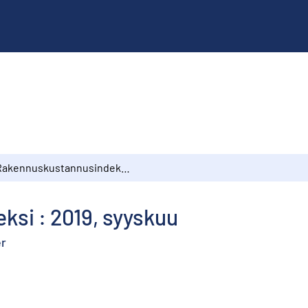
Rakennuskustannusindeksi : 2019, syyskuu
si : 2019, syyskuu
er