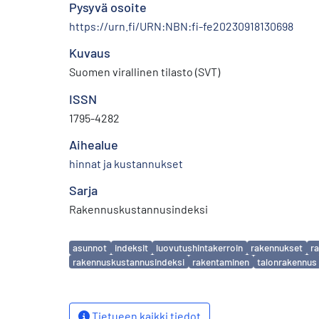
Pysyvä osoite
https://urn.fi/URN:NBN:fi-fe20230918130698
Kuvaus
Suomen virallinen tilasto (SVT)
ISSN
1795-4282
Aihealue
hinnat ja kustannukset
Sarja
Rakennuskustannusindeksi
Avainsanat
asunnot
indeksit
luovutushintakerroin
rakennukset
r
rakennuskustannusindeksi
rakentaminen
talonrakennus
Tietueen kaikki tiedot