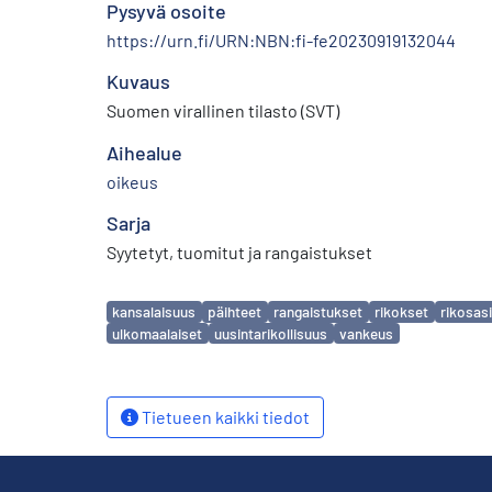
Pysyvä osoite
https://urn.fi/URN:NBN:fi-fe20230919132044
Kuvaus
Suomen virallinen tilasto (SVT)
Aihealue
oikeus
Sarja
Syytetyt, tuomitut ja rangaistukset
Avainsanat
kansalaisuus
päihteet
rangaistukset
rikokset
rikosas
ulkomaalaiset
uusintarikollisuus
vankeus
Tietueen kaikki tiedot