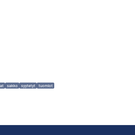
iat
sakko
syytetyt
tuomiot