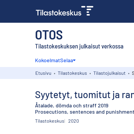
OTOS
Tilastokeskuksen julkaisut verkossa
Kokoelmat
Selaa
Etusivu
Tilastokeskus
Tilastojulkaisut
Syytetyt, tuomitut ja r
Åtalade, dömda och straff 2019
Prosecutions, sentences and punishment
Tilastokeskus
2020