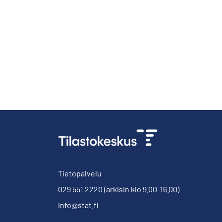
Tietopalvelu
029 551 2220
(arkisin klo 9.00-16.00)
info@stat.fi