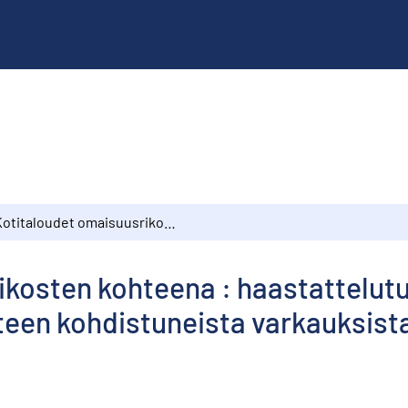
Kotitaloudet omaisuusrikosten kohteena : haastattelututkimuksen tuloksia kotitalouksien omaisuuteen kohdistuneista varkauksista ja vahingonteoista vuodelta 1997
ikosten kohteena : haastattelut
een kohdistuneista varkauksista