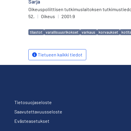
Sarja
Oikeuspoliittisen tutkimuslaitoksen tutkimustied
52,
|
Oikeus
|
2001:9
Avainsanat
tilastot
varallisuusrikokset
varkaus
korvaukset
kotit
Tietueen kaikki tiedot
Tietosuojaseloste
Saavutettavuusseloste
Evästeasetukset