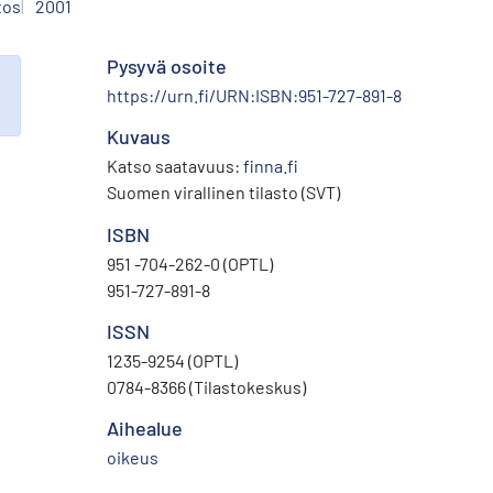
tos
2001
Pysyvä osoite
https://urn.fi/URN:ISBN:951-727-891-8
Kuvaus
Katso saatavuus:
finna.fi
Suomen virallinen tilasto (SVT)
ISBN
951 -704-262-0 (OPTL)
951-727-891-8
ISSN
1235-9254 (OPTL)
0784-8366 (Tilastokeskus)
Aihealue
oikeus