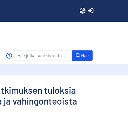
(current)
Hae
utkimuksen tuloksia
 ja vahingonteoista