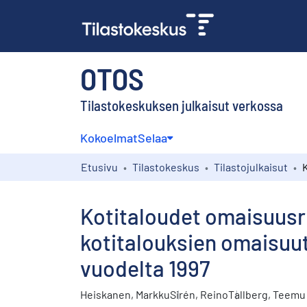
OTOS
Tilastokeskuksen julkaisut verkossa
Kokoelmat
Selaa
Etusivu
Tilastokeskus
Tilastojulkaisut
Kotitaloudet omaisuusr
kotitalouksien omaisuut
vuodelta 1997
Heiskanen, Markku
Sirén, Reino
Tallberg, Teemu