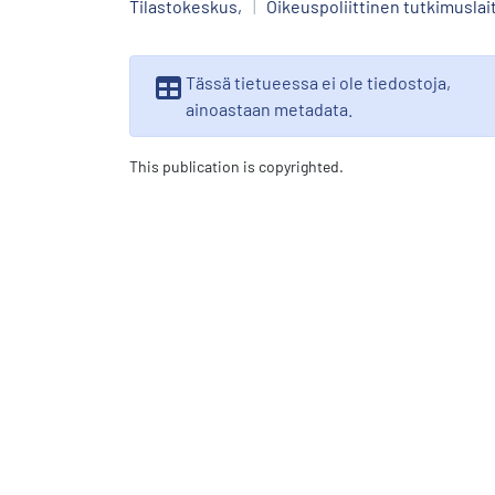
Tilastokeskus,
|
Oikeuspoliittinen tutkimuslai
Tässä tietueessa ei ole tiedostoja,
ainoastaan metadata.
This publication is copyrighted.