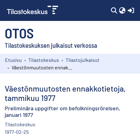
(c
OTOS
Tilastokeskuksen julkaisut verkossa
Etusivu
Tilastokeskus
Tilastojulkaisut
Kokoelmat
Väestönmuutosten ennakkotietoja, tammikuu 1977
Selaa
Väestönmuutosten ennakkotietoja,
tammikuu 1977
Preliminära uppgifter om befolkningsrörelsen,
januari 1977
Tilastokeskus
1977-02-25