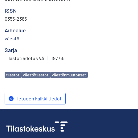
ISSN
0355-2365
Aihealue
väestö
Sarja
Tilastotiedotus VÄ
|
1977:5
Avainsanat
tilastot
väestötilastot
väestönmuutokset
Tietueen kaikki tiedot