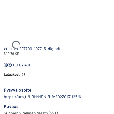
Ladataan...
xtds_va_197700_1977_5_dig.pdf
549.79 KB
CC BY 4.0
Lataukset
78
Pysyvä osoite
https://urn.fi/URN:NBN:fi-fe2023013112516
Kuvaus
Suomen virallinen tilasto (SVT)