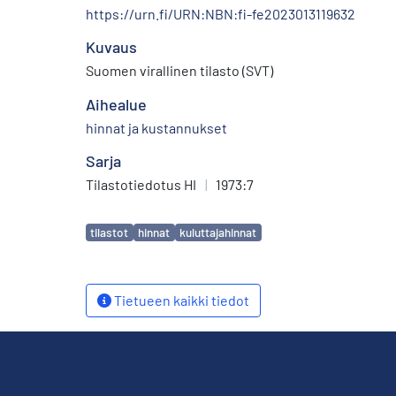
https://urn.fi/URN:NBN:fi-fe2023013119632
Kuvaus
Suomen virallinen tilasto (SVT)
Aihealue
hinnat ja kustannukset
Sarja
Tilastotiedotus HI
|
1973:7
Avainsanat
tilastot
hinnat
kuluttajahinnat
Tietueen kaikki tiedot