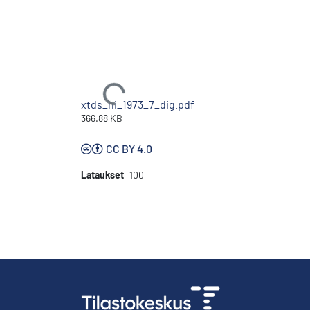
Ladataan...
xtds_hi_1973_7_dig.pdf
366.88 KB
CC BY 4.0
Lataukset
100