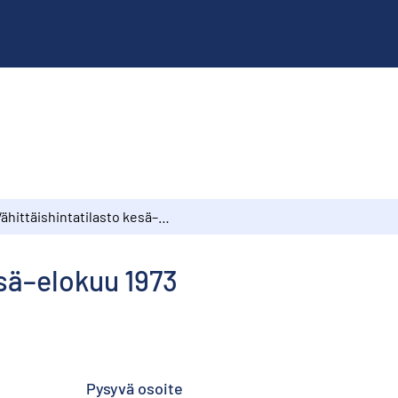
Vähittäishintatilasto kesä–elokuu 1973
esä–elokuu 1973
Pysyvä osoite