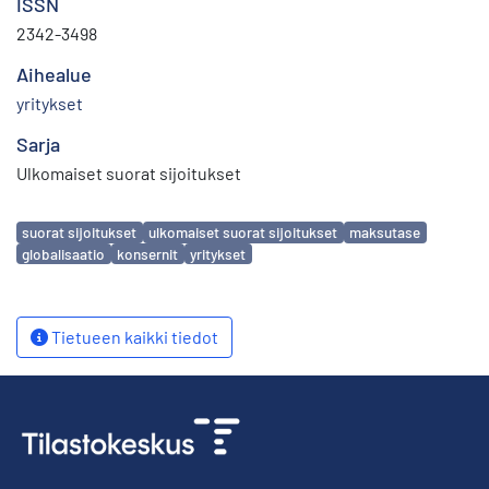
ISSN
2342-3498
Aihealue
yritykset
Sarja
Ulkomaiset suorat sijoitukset
Avainsanat
suorat sijoitukset
ulkomaiset suorat sijoitukset
maksutase
globalisaatio
konsernit
yritykset
Tietueen kaikki tiedot