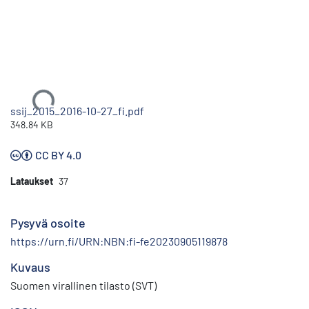
Ladataan...
ssij_2015_2016-10-27_fi.pdf
348.84 KB
CC BY 4.0
Lataukset
37
Pysyvä osoite
https://urn.fi/URN:NBN:fi-fe20230905119878
Kuvaus
Suomen virallinen tilasto (SVT)