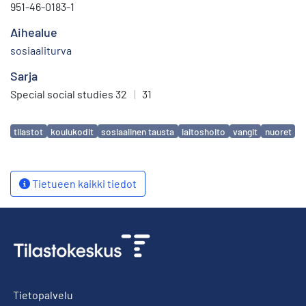
951-46-0183-1
Aihealue
sosiaaliturva
Sarja
Special social studies 32
|
31
Avainsanat
tilastot
koulukodit
sosiaalinen tausta
laitoshoito
vangit
nuoret
Tietueen kaikki tiedot
Tietopalvelu