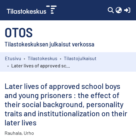
(c
OTOS
Tilastokeskuksen julkaisut verkossa
Etusivu
Tilastokeskus
Tilastojulkaisut
Kokoelmat
Later lives of approved school boys and young prisoners : the effect of their social background, personality traits and institutionalization on their later lives
Selaa
Later lives of approved school boys
and young prisoners : the effect of
their social background, personality
traits and institutionalization on their
later lives
Rauhala, Urho