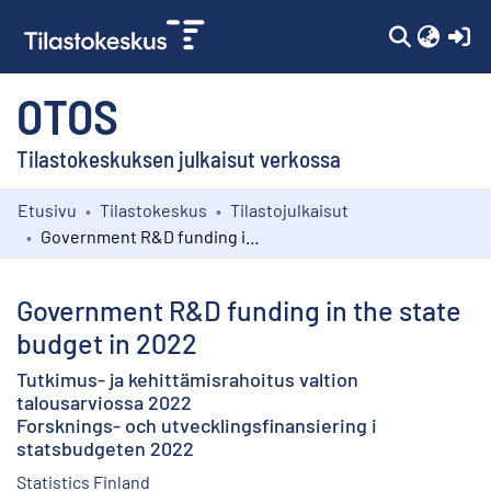
(c
OTOS
Tilastokeskuksen julkaisut verkossa
Etusivu
Tilastokeskus
Tilastojulkaisut
Kokoelmat
Government R&D funding in the state budget in 2022
Selaa
Government R&D funding in the state
budget in 2022
Tutkimus- ja kehittämisrahoitus valtion
talousarviossa 2022
Forsknings- och utvecklingsfinansiering i
statsbudgeten 2022
Statistics Finland