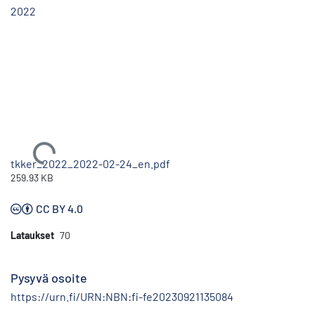
2022
Ladataan...
tkker_2022_2022-02-24_en.pdf
259.93 KB
CC BY 4.0
Lataukset
70
Pysyvä osoite
https://urn.fi/URN:NBN:fi-fe20230921135084