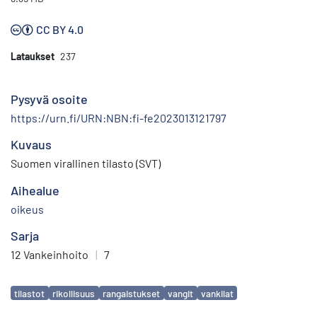
CC BY 4.0
Lataukset
237
Pysyvä osoite
https://urn.fi/URN:NBN:fi-fe2023013121797
Kuvaus
Suomen virallinen tilasto (SVT)
Aihealue
oikeus
Sarja
12 Vankeinhoito
|
7
Avainsanat
tilastot
rikollisuus
rangaistukset
vangit
vankilat