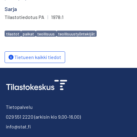
Sarja
Tilastotiedotus PA
|
1978:1
Avainsanat
tilastot
palkat
teollisuus
teollisuustyöntekijät
Tietueen kaikki tiedot
Tietopalvelu
029 551 2220
(arkisin klo 9.00-16.00)
info@stat.fi