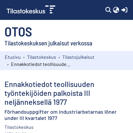
(c
OTOS
Tilastokeskuksen julkaisut verkossa
Etusivu
Tilastokeskus
Tilastojulkaisut
Kokoelmat
Ennakkotiedot teollisuuden työntekijöiden palkoista III neljänneksellä 1977
Selaa
Ennakkotiedot teollisuuden
työntekijöiden palkoista III
neljänneksellä 1977
Förhandsuppgifter om industriarbetarnas löner
under III kvartalet 1977
Tilastokeskus