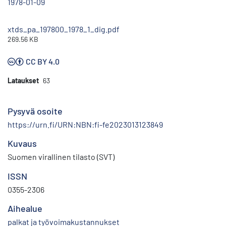
1978-01-09
xtds_pa_197800_1978_1_dig.pdf
269.56 KB
CC BY 4.0
Lataukset
63
Pysyvä osoite
https://urn.fi/URN:NBN:fi-fe2023013123849
Kuvaus
Suomen virallinen tilasto (SVT)
ISSN
0355-2306
Aihealue
palkat ja työvoimakustannukset