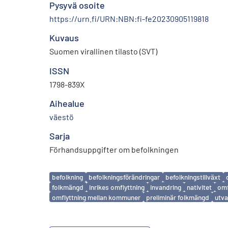
Pysyvä osoite
https://urn.fi/URN:NBN:fi-fe20230905119818
Kuvaus
Suomen virallinen tilasto (SVT)
ISSN
1798-839X
Aihealue
väestö
Sarja
Förhandsuppgifter om befolkningen
Avainsanat
befolkning
befolkningsförändringar
befolkningstillväxt
folkmängd
inrikes omflyttning
invandring
nativitet
omf
omflyttning mellan kommuner
preliminär folkmängd
utva