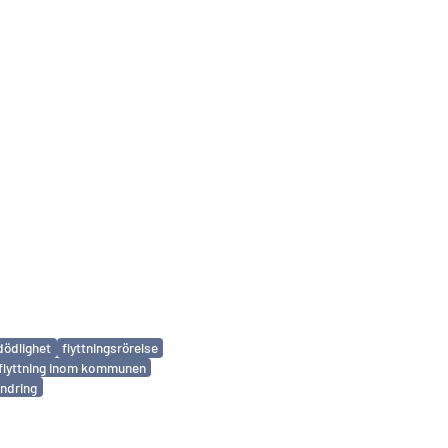
dödlighet
flyttningsrörelse
lyttning inom kommunen
ndring