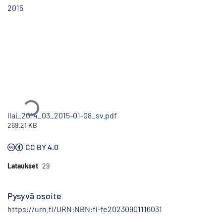
2015
Ladataan...
llai_2014_03_2015-01-08_sv.pdf
269.21 KB
CC BY 4.0
Lataukset
29
Pysyvä osoite
https://urn.fi/URN:NBN:fi-fe20230901116031