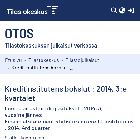
(c
OTOS
Tilastokeskuksen julkaisut verkossa
Etusivu
Tilastokeskus
Tilastojulkaisut
Kokoelmat
Kreditinstitutens bokslut : 2014, 3:e kvartalet
Selaa
Kreditinstitutens bokslut : 2014, 3:e
kvartalet
Luottolaitosten tilinpäätökset : 2014, 3.
vuosineljännes
Financial statement statistics on credit institutions
: 2014, 4rd quarter
Statistikcentralen