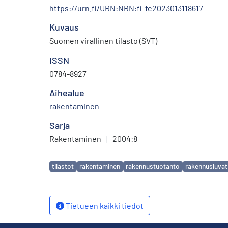
https://urn.fi/URN:NBN:fi-fe2023013118617
Kuvaus
Suomen virallinen tilasto (SVT)
ISSN
0784-8927
Aihealue
rakentaminen
Sarja
Rakentaminen
|
2004:8
Avainsanat
tilastot
rakentaminen
rakennustuotanto
rakennusluvat
Tietueen kaikki tiedot