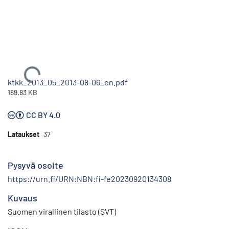
Ladataan...
ktkk_2013_05_2013-08-06_en.pdf
189.83 KB
CC BY 4.0
Lataukset
37
Pysyvä osoite
https://urn.fi/URN:NBN:fi-fe20230920134308
Kuvaus
Suomen virallinen tilasto (SVT)