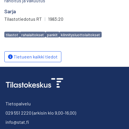
rahoitus ja vakuutus
Sarja
Tilastotiedotus RT
|
1983:20
Avainsanat
tilastot
rahalaitokset
pankit
kiinnitysluottolaitokset
Tietueen kaikki tiedot
Tietopalvelu
029 551 2220
(arkisin klo 9.00-16.00)
info@stat.fi