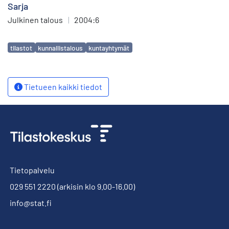
Sarja
Julkinen talous
|
2004:6
Avainsanat
tilastot
kunnallistalous
kuntayhtymät
Tietueen kaikki tiedot
Tietopalvelu
029 551 2220
(arkisin klo 9.00-16.00)
info@stat.fi