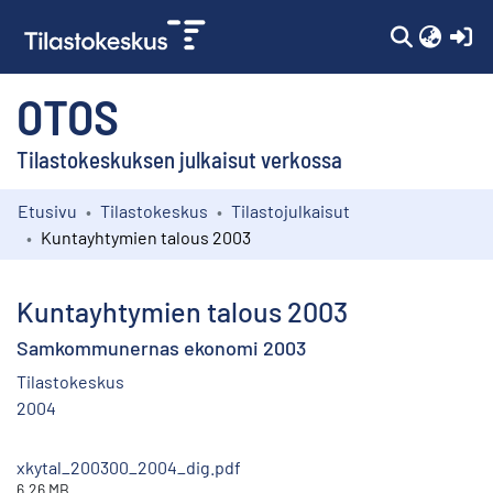
(c
OTOS
Tilastokeskuksen julkaisut verkossa
Etusivu
Tilastokeskus
Tilastojulkaisut
Kokoelmat
Kuntayhtymien talous 2003
Selaa
Kuntayhtymien talous 2003
Samkommunernas ekonomi 2003
Tilastokeskus
2004
xkytal_200300_2004_dig.pdf
6.26 MB