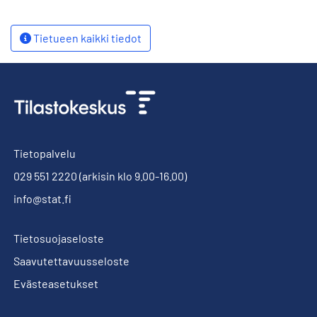
Tietueen kaikki tiedot
Tietopalvelu
029 551 2220
(arkisin klo 9.00-16.00)
info@stat.fi
Tietosuojaseloste
Saavutettavuusseloste
Evästeasetukset