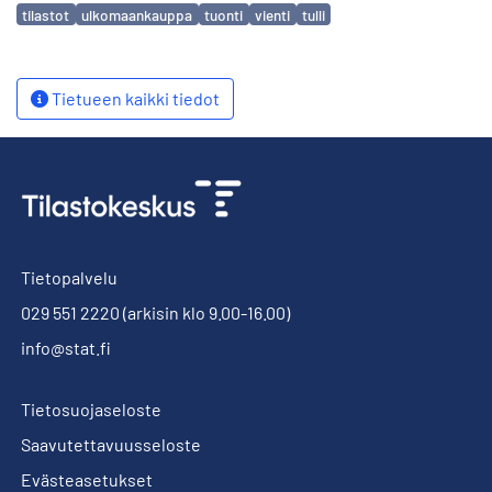
Avainsanat
tilastot
ulkomaankauppa
tuonti
vienti
tulli
Tietueen kaikki tiedot
Tietopalvelu
029 551 2220
(arkisin klo 9.00-16.00)
info@stat.fi
Tietosuojaseloste
Saavutettavuusseloste
Evästeasetukset