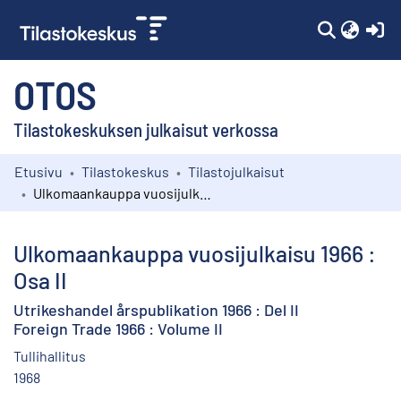
(c
OTOS
Tilastokeskuksen julkaisut verkossa
Etusivu
Tilastokeskus
Tilastojulkaisut
Kokoelmat
Ulkomaankauppa vuosijulkaisu 1966 : Osa II
Selaa
Ulkomaankauppa vuosijulkaisu 1966 :
Osa II
Utrikeshandel årspublikation 1966 : Del II
Foreign Trade 1966 : Volume II
Tullihallitus
1968