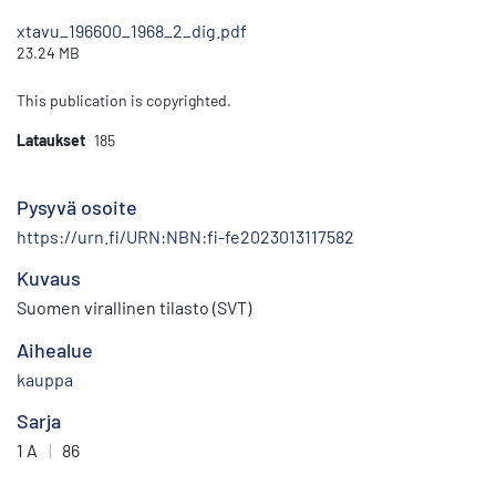
xtavu_196600_1968_2_dig.pdf
23.24 MB
This publication is copyrighted.
Lataukset
185
Pysyvä osoite
https://urn.fi/URN:NBN:fi-fe2023013117582
Kuvaus
Suomen virallinen tilasto (SVT)
Aihealue
kauppa
Sarja
1 A
|
86