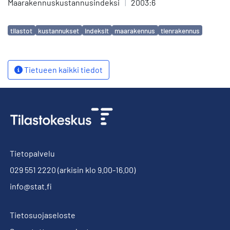
Maarakennuskustannusindeksi
|
2003:6
Avainsanat
tilastot
kustannukset
indeksit
maarakennus
tienrakennus
Tietueen kaikki tiedot
Tietopalvelu
029 551 2220
(arkisin klo 9.00-16.00)
info@stat.fi
Tietosuojaseloste