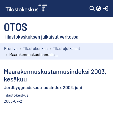
(c
OTOS
Tilastokeskuksen julkaisut verkossa
Etusivu
Tilastokeskus
Tilastojulkaisut
Kokoelmat
Maarakennuskustannusindeksi 2003, kesäkuu
Selaa
Maarakennuskustannusindeksi 2003,
kesäkuu
Jordbyggnadskostnadsindex 2003, juni
Tilastokeskus
2003-07-21