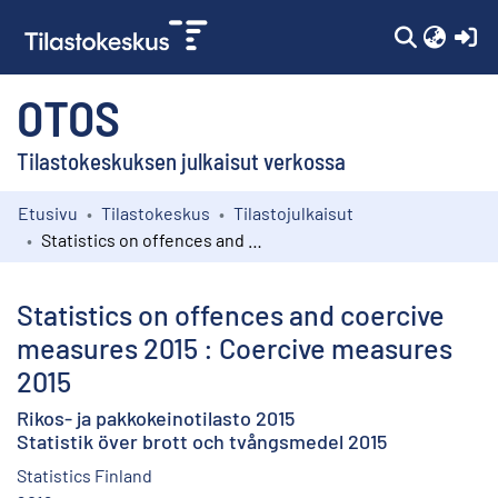
(c
OTOS
Tilastokeskuksen julkaisut verkossa
Etusivu
Tilastokeskus
Tilastojulkaisut
Kokoelmat
Statistics on offences and coercive measures 2015 : Coercive measures 2015
Selaa
Statistics on offences and coercive
measures 2015 : Coercive measures
2015
Rikos- ja pakkokeinotilasto 2015
Statistik över brott och tvångsmedel 2015
Statistics Finland