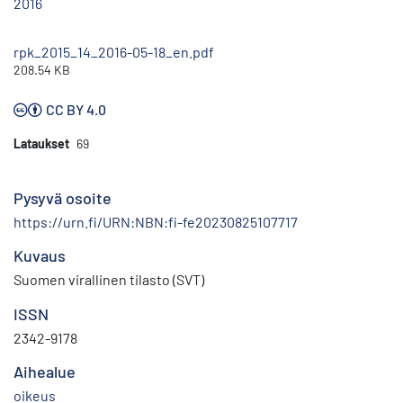
2016
rpk_2015_14_2016-05-18_en.pdf
208.54 KB
CC BY 4.0
Lataukset
69
Pysyvä osoite
https://urn.fi/URN:NBN:fi-fe20230825107717
Kuvaus
Suomen virallinen tilasto (SVT)
ISSN
2342-9178
Aihealue
oikeus