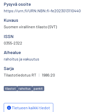
Pysyvä osoite
https://urn.fi/URN:NBN:fi-fe2023013110440
Kuvaus
Suomen virallinen tilasto (SVT)
ISSN
0355-2322
Aihealue
rahoitus ja vakuutus
Sarja
Tilastotiedotus RT
|
1986:20
Avainsanat
tilastot
rahoitus
pankit
Tietueen kaikki tiedot