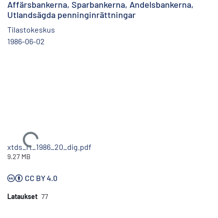
Affärsbankerna, Sparbankerna, Andelsbankerna,
Utlandsägda penninginrättningar
Tilastokeskus
1986-06-02
Ladataan...
xtds_rt_1986_20_dig.pdf
9.27 MB
CC BY 4.0
Lataukset
77