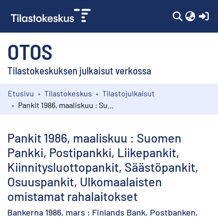
(c
OTOS
Tilastokeskuksen julkaisut verkossa
Etusivu
Tilastokeskus
Tilastojulkaisut
Kokoelmat
Pankit 1986, maaliskuu : Suomen Pankki, Postipankki, Liikepankit, Kiinnitysluottopankit, Säästöpankit, Osuuspankit, Ulkomaalaisten omistamat rahalaitokset
Selaa
Pankit 1986, maaliskuu : Suomen
Pankki, Postipankki, Liikepankit,
Kiinnitysluottopankit, Säästöpankit,
Osuuspankit, Ulkomaalaisten
omistamat rahalaitokset
Bankerna 1986, mars : Finlands Bank, Postbanken,