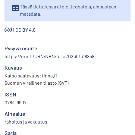
Tässä tietueessa ei ole tiedostoja, ainoastaan
metadata.
CC BY 4.0
Pysyvä osoite
https://urn.fi/URN:NBN:fi-fe202301318858
Kuvaus
Katso saatavuus:
finna.fi
Suomen virallinen tilasto (SVT)
ISSN
0784-9907
Aihealue
rahoitus ja vakuutus
Sarja