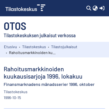
(c
OTOS
Tilastokeskuksen julkaisut verkossa
Etusivu
Tilastokeskus
Tilastojulkaisut
Kokoelmat
Rahoitusmarkkinoiden kuukausisarjoja 1996, lokakuu
Selaa
Rahoitusmarkkinoiden
kuukausisarjoja 1996, lokakuu
Finansmarknadens mänadsserier 1996, oktober
Tilastokeskus
1996-10-15