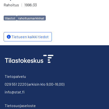
Rahoitus
|
1996:33
Avainsanat
tilastot
rahoitusmarkkinat
Tietueen kaikki tiedot
Tietopalvelu
029 551 2220
(arkisin klo 9.00-16.00)
info@stat.fi
Tietosuojaseloste