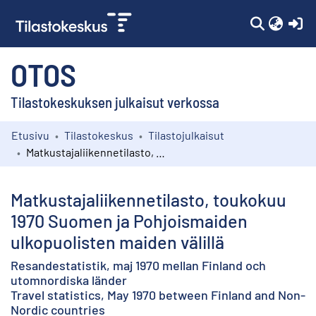
(c
OTOS
Tilastokeskuksen julkaisut verkossa
Etusivu
Tilastokeskus
Tilastojulkaisut
Kokoelmat
Matkustajaliikennetilasto, toukokuu 1970 Suomen ja Pohjoismaiden ulkopuolisten maiden välillä
Selaa
Matkustajaliikennetilasto, toukokuu
1970 Suomen ja Pohjoismaiden
ulkopuolisten maiden välillä
Resandestatistik, maj 1970 mellan Finland och
utomnordiska länder
Travel statistics, May 1970 between Finland and Non-
Nordic countries