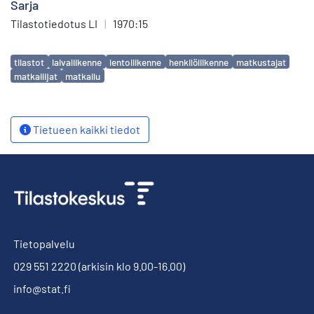
Sarja
Tilastotiedotus LI
|
1970:15
Avainsanat
tilastot
laivaliikenne
lentoliikenne
henkilöliikenne
matkustajat
matkailijat
matkailu
Tietueen kaikki tiedot
Tietopalvelu
029 551 2220
(arkisin klo 9.00-16.00)
info@stat.fi