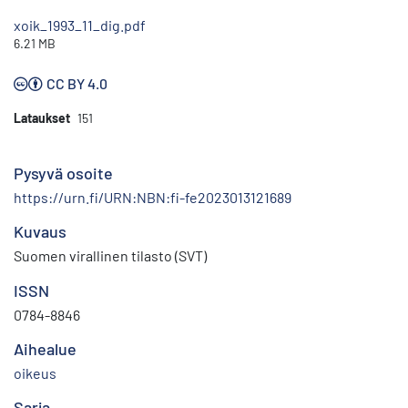
xoik_1993_11_dig.pdf
6.21 MB
CC BY 4.0
Lataukset
151
Pysyvä osoite
https://urn.fi/URN:NBN:fi-fe2023013121689
Kuvaus
Suomen virallinen tilasto (SVT)
ISSN
0784-8846
Aihealue
oikeus
Sarja