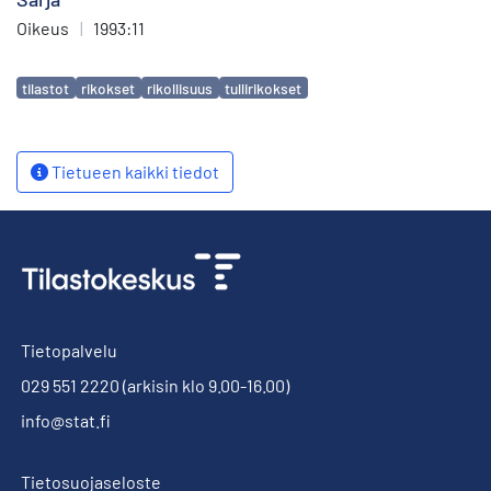
Oikeus
|
1993:11
Avainsanat
tilastot
rikokset
rikollisuus
tullirikokset
Tietueen kaikki tiedot
Tietopalvelu
029 551 2220
(arkisin klo 9.00-16.00)
info@stat.fi
Tietosuojaseloste