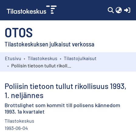
(c
OTOS
Tilastokeskuksen julkaisut verkossa
Etusivu
Tilastokeskus
Tilastojulkaisut
Kokoelmat
Poliisin tietoon tullut rikollisuus 1993, 1. neljännes
Selaa
Poliisin tietoon tullut rikollisuus 1993,
1. neljännes
Brottslighet som kommit till polisens kännedom
1993, 1a kvartalet
Tilastokeskus
1993-06-04