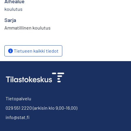
Aihealue
koulutus
Sarja
Ammatillinen koulutus
Tietueen kaikki tiedot
Tietopalvelu
029 551 2220
(arkisin klo 9.00-16.00)
info@stat.fi