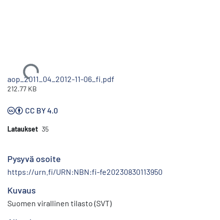
Ladataan...
aop_2011_04_2012-11-06_fi.pdf
212.77 KB
CC BY 4.0
Lataukset
35
Pysyvä osoite
https://urn.fi/URN:NBN:fi-fe20230830113950
Kuvaus
Suomen virallinen tilasto (SVT)