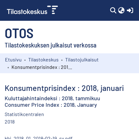
(c
OTOS
Tilastokeskuksen julkaisut verkossa
Etusivu
Tilastokeskus
Tilastojulkaisut
Kokoelmat
Konsumentprisindex : 2018, januari
Selaa
Konsumentprisindex : 2018, januari
Kuluttajahintaindeksi : 2018, tammikuu
Consumer Price Index : 2018, January
Statistikcentralen
2018
khi_2018_01_2018-02-19_sv.pdf