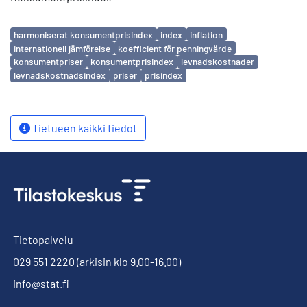
Avainsanat
harmoniserat konsumentprisindex
index
inflation
internationell jämförelse
koefficient för penningvärde
konsumentpriser
konsumentprisindex
levnadskostnader
levnadskostnadsindex
priser
prisindex
Tietueen kaikki tiedot
Tietopalvelu
029 551 2220
(arkisin klo 9.00-16.00)
info@stat.fi