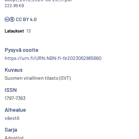
222.99 KB
CC BY 4.0
Lataukset
73
Pysyvä osoite
https://urn.fi/URN:NBN:fi-fe2023062865660
Kuvaus
Suomen virallinen tilasto (SVT)
ISSN
1797-7363
Aihealue
väestö
Sarja
Adoptiot