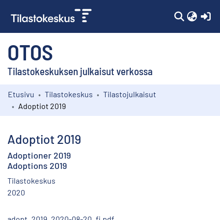
(c
OTOS
Tilastokeskuksen julkaisut verkossa
Etusivu
Tilastokeskus
Tilastojulkaisut
Kokoelmat
Adoptiot 2019
Selaa
Adoptiot 2019
Adoptioner 2019
Adoptions 2019
Tilastokeskus
2020
adopt_2019_2020-08-20_fi.pdf