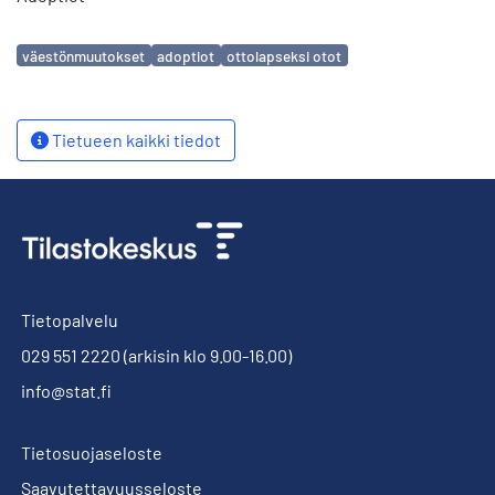
Avainsanat
väestönmuutokset
adoptiot
ottolapseksi otot
Tietueen kaikki tiedot
Tietopalvelu
029 551 2220
(arkisin klo 9.00-16.00)
info@stat.fi
Tietosuojaseloste
Saavutettavuusseloste