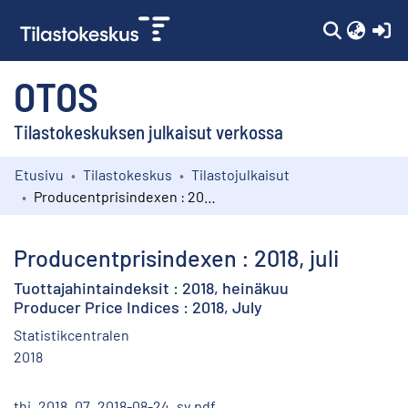
(c
OTOS
Tilastokeskuksen julkaisut verkossa
Etusivu
Tilastokeskus
Tilastojulkaisut
Kokoelmat
Producentprisindexen : 2018, juli
Selaa
Producentprisindexen : 2018, juli
Tuottajahintaindeksit : 2018, heinäkuu
Producer Price Indices : 2018, July
Statistikcentralen
2018
thi_2018_07_2018-08-24_sv.pdf