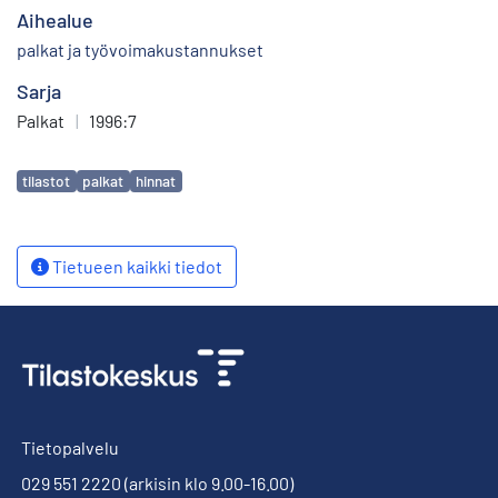
Aihealue
palkat ja työvoimakustannukset
Sarja
Palkat
|
1996:7
Avainsanat
tilastot
palkat
hinnat
Tietueen kaikki tiedot
Tietopalvelu
029 551 2220
(arkisin klo 9.00-16.00)