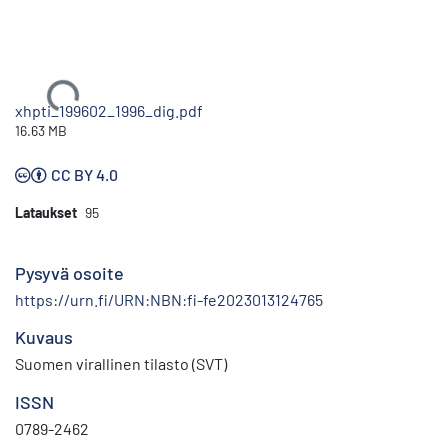
Ladataan...
xhpti_199602_1996_dig.pdf
16.63 MB
CC BY 4.0
Lataukset
95
Pysyvä osoite
https://urn.fi/URN:NBN:fi-fe2023013124765
Kuvaus
Suomen virallinen tilasto (SVT)
ISSN
0789-2462